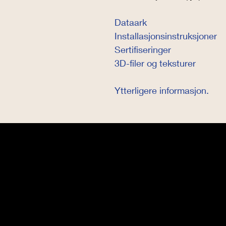
Dataark
Installasjonsinstruksjoner
Sertifiseringer
3D-filer og teksturer
Ytterligere informasjon.