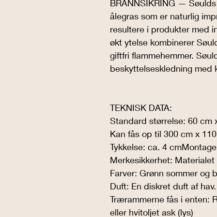
BRANNSIKRING — Søulds ak
ålegras som er naturlig imp
resultere i produkter med 
økt ytelse kombinerer Søul
giftfri flammehemmer. Søul
beskyttelseskledning med 
TEKNISK DATA:
Standard størrelse: 60 cm 
Kan fås op til 300 cm x 11
Tykkelse: ca. 4 cmMontage:
Merkesikkerhet: Material
Farver: Grønn sommer og b
Duft: En diskret duft af hav.
Trærammerne fås i enten: Røk
eller hvitoljet ask (lys)