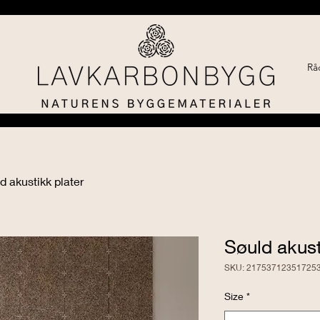
Rå
d akustikk plater
Søuld akust
SKU: 21753712351725
Size
*