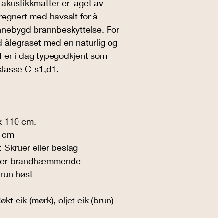
ustikkmatter er laget av 
Søuld Acoustic Boards F
regnert med havsalt for å 
    1 116kr
innebygd brannbeskyttelse. For 
d ålegraset med en naturlig og 
Søuld Acoustic Mats 3000
      4782kr
d er i dag typegodkjent som 
klasse C-s1,d1.
Søuld Acoustic Mats FR 3
    5579kr
Søuld Acoustic Boards 30
       4782kr
x 110 cm.
0 cm
Søuld Acoustic Boards F
    5579kr
 Skruer eller beslag
et er brandhæmmende
Søuld Wooden Frames
run høst
6215kr
Søuld Wooden Frame
t eik (mørk), oljet eik (brun) 
mm  7012kr