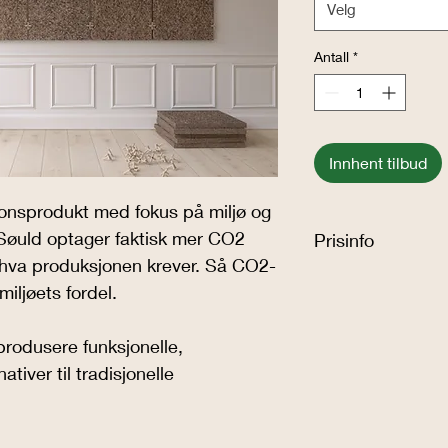
Velg
Antall
*
Innhent tilbud
onsprodukt med fokus på miljø og 
Søuld optager faktisk mer CO2 
Prisinfo
 hva produksjonen krever. Så CO2-
Søuld Acoustic Mats 600x1
miljøets fordel.
         957kr
rodusere funksjonelle, 
Søuld Acoustic Mats FR 6
    1 116kr
tiver til tradisjonelle 
Søuld Acoustic Boards 60
         957kr