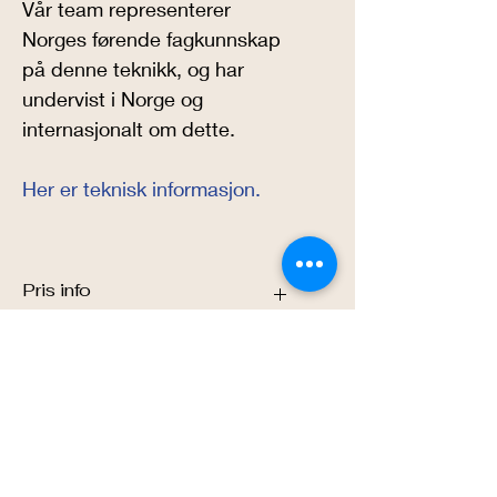
Vår team representerer 
Norges førende fagkunnskap 
på denne teknikk, og har 
undervist i Norge og 
internasjonalt om dette.
Her er teknisk informasjon
.
Pris info
Prisen er stadig litt høyere enn 
betong (pga etterspørsel), men pris 
er relativ pga minimal utslipp og evt. 
bruk av tilgjengelig masse, som så 
ikke er utgift for å bortskaffe. 
LavKarbonBygg AS
Ideelt set etableres en container 